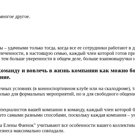
;
многое другое.
ы – удачными только тогда, когда все ее сотрудники работают в
леченности, в настоящую семью, каждый член которой готов при
– тем больше уверенности в общем деле, больше взаимовыручки 
команду и вовлечь в жизнь компании как можно б
ние.
ных условиях (в конноспортивном клубе или на скалодроме), та
 только для формальных мероприятий, но и для свободного общен
пециалистов вашей компании в команду, каждый член которой бу
 это самыми разными способами, поскольку каждая компания – у
 Елены Фаенок" учитывают все особенности вашего коллектива
изнеса максимально совпадали.