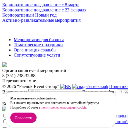
Корпоративное поздравление с 8 марта
Корпоративное поздравление с 23 февраля
Корпоративный Новый год
Активно-развлекательные мероприятия
Мероприятия для бизнеса
Тематические праздники
Организация свадьбы
Сопутствующие услуги
Организация event-мероприятий
8 (351) 238-32-88
Перезвоните мне
© 2026 “Faenok Event Group”
Политика
Введите имя
Введите телефон
Мы используем cookie-файлы.
Вы можете принять все или отключить в настройках браузера.
Комментарии
Подробнее об этом в
политике использования cookie
.
Обновить
«Я принимаю и даю
согласие на обработку моих персональ
Согласен
Я даю
согласие на получение рекламной и информационной