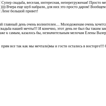
!! Супер свадьба, веселая, интересная, неперегруженая! Просто 
 )))) Вчера еще шуб набрали, для них это просто даром! Вообще
! Лене большой привет!
ый главный день очень волнителен… Молодоженам очень хочется,
 свадьба нашей мечты!!! И конечно, этот день не был бы таким 
аже к самым, казалось бы, незначительным мелочам Елены Вале
и прям все так как мы мечтали)мы и гости остались в восторге!!