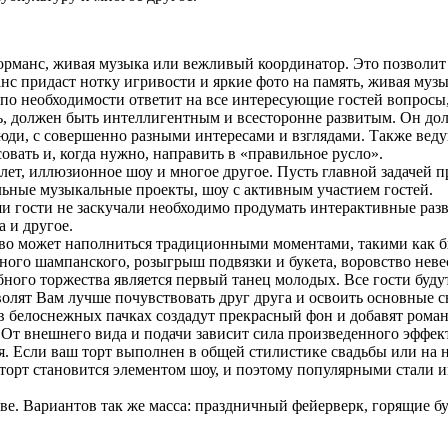
орманс, живая музыка или вежливый координатор. Это позволит
анс придаст нотку игривости и яркие фото на память, живая му
 по необходимости ответит на все интересующие гостей вопросы,
, должен быть интеллигентным и всесторонне развитым. Он долж
юди, с совершенно разными интересами и взглядами. Также веду
овать и, когда нужно, направить в «правильное русло».
лет, иллюзионное шоу и многое другое. Пусть главной задачей 
льные музыкальные проекты, шоу с активным участием гостей.
 гости не заскучали необходимо продумать интерактивные разв
 и другое.
о может наполниться традиционными моментами, такими как бит
бного шампанского, розыгрыш подвязки и букета, воровство неве
ого торжества является первый танец молодых. Все гости буду
зволят Вам лучше почувствовать друг друга и освоить основные
 белоснежных пачках создадут прекрасный фон и добавят роман
 От внешнего вида и подачи зависит сила произведенного эффекта
я. Если ваш торт выполнен в общей стилистике свадьбы или на н
 торт становится элементом шоу, и поэтому популярными стали 
ве. Вариантов так же масса: праздничный фейерверк, горящие б