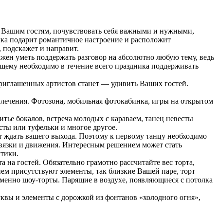
 Вашим гостям, почувствовать себя важными и нужными,
зыка подарит романтичное настроение и расположит
 подскажет и направит.
ен уметь поддержать разговор на абсолютно любую тему, ведь
щему необходимо в течение всего праздника поддерживать
приглашенных артистов станет — удивить Ваших гостей.
лечения. Фотозона, мобильная фотокабинка, игры на открытом
ье бокалов, встреча молодых с караваем, танец невесты
сты или туфельки и многое другое.
т ждать вашего выхода. Поэтому к первому танцу необходимо
 связки и движения. Интересным решением может стать
тики.
 на гостей. Обязательно грамотно рассчитайте вес торта,
ем присутствуют элементы, так близкие Вашей паре, торт
именно шоу-торты. Парящие в воздухе, появляющиеся с потолка
уквы и элементы с дорожкой из фонтанов «холодного огня»,