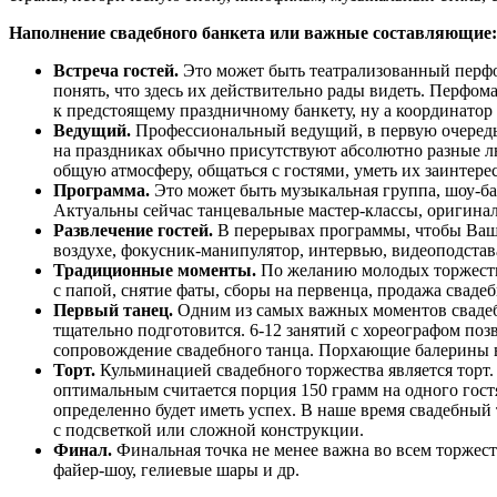
Наполнение свадебного банкета или важные составляющие:
Встреча гостей.
Это может быть театрализованный перф
понять, что здесь их действительно рады видеть. Перфом
к предстоящему праздничному банкету, ну а координатор
Ведущий.
Профессиональный ведущий, в первую очередь
на праздниках обычно присутствуют абсолютно разные л
общую атмосферу, общаться с гостями, уметь их заинтерес
Программа.
Это может быть музыкальная группа, шоу-ба
Актуальны сейчас танцевальные мастер-классы, оригина
Развлечение гостей.
В перерывах программы, чтобы Ваши
воздухе, фокусник-манипулятор, интервью, видеоподстава
Традиционные моменты.
По желанию молодых торжеств
с папой, снятие фаты, сборы на первенца, продажа сваде
Первый танец.
Одним из самых важных моментов свадебн
тщательно подготовится. 6-12 занятий с хореографом по
сопровождение свадебного танца. Порхающие балерины в
Торт.
Кульминацией свадебного торжества является торт.
оптимальным считается порция 150 грамм на одного гост
определенно будет иметь успех. В наше время свадебный
с подсветкой или сложной конструкции.
Финал.
Финальная точка не менее важна во всем торжест
файер-шоу, гелиевые шары и др.