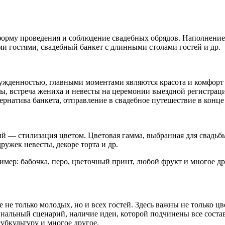
рму проведения и соблюдение свадебных обрядов. Наполнением 
ми гостями, свадебный банкет с длинными столами гостей и др.
ужденностью, главными моментами являются красота и комфорт 
ьбы, встреча жениха и невесты на церемонии выездной регистрац
тернатива банкета, отправление в свадебное путешествие в конце
 — стилизация цветом. Цветовая гамма, выбранная для свадьбы,
ружек невесты, декоре торта и др.
мер: бабочка, перо, цветочный принт, любой фрукт и многое др
 не только молодых, но и всех гостей. Здесь важны не только ц
инальный сценарий, наличие идеи, которой подчинены все соста
убкультуру и многое другое.