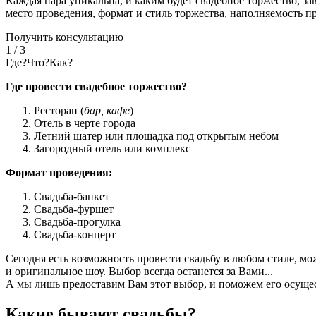
Каждая пара уникальна, и каким будет свадебное торжество, зав
место проведения, формат и стиль торжества, наполняемость п
Получить консультацию
1
/
3
Где?Что?Как?
Где провести свадебное торжество?
Ресторан (
бар, кафе
)
Отель в черте города
Летний шатер или площадка под открытым небом
Загородный отель или комплекс
Формат проведения:
Свадьба-банкет
Свадьба-фуршет
Свадьба-прогулка
Свадьба-концерт
Сегодня есть возможность провести свадьбу в любом стиле, м
и оригинальное шоу. Выбор всегда останется за Вами...
А мы лишь предоставим Вам этот выбор, и поможем его осущес
Какие бывают свадьбы?