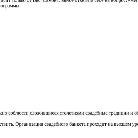
исит только от Вас. Самое главное ответить себе на вопрос: «Че
рограммы.
ожно соблюсти сложившиеся столетиями свадебные традиции и об
твить. Организация свадебного банкета проходит на высшем ур