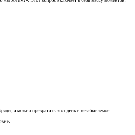
го мы хотим?». Этот вопрос включает в себя массу моментов:
ряды, а можно превратить этот день в незабываемое
овне.