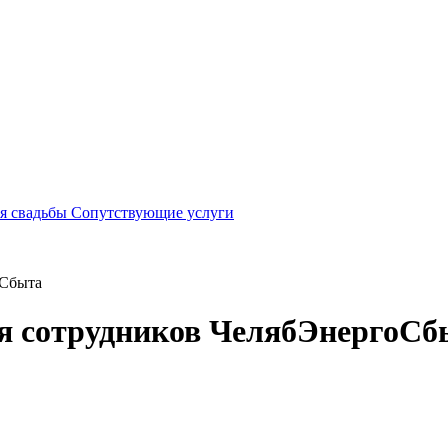
я свадьбы
Сопутствующие услуги
оСбыта
ля сотрудников ЧелябЭнергоСб